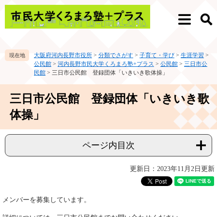
ペ
メ
ー
ニ
メ
検
ジ
ュ
ニ
索
の
ー
ュ
先
を
ー
大阪府河内長野市役所
>
分類でさがす
>
子育て・学び
>
生涯学習
>
頭
飛
公民館
>
河内長野市民大学くろまろ塾+プラス
>
公民館
>
三日市公
で
ば
民館
>
三日市公民館 登録団体「いきいき歌体操」
す。
し
て
本
三日市公民館 登録団体「いきいき歌
本
文
文
体操」
へ
ページ内目次
更新日：2023年11月2日更新
メンバーを募集しています。