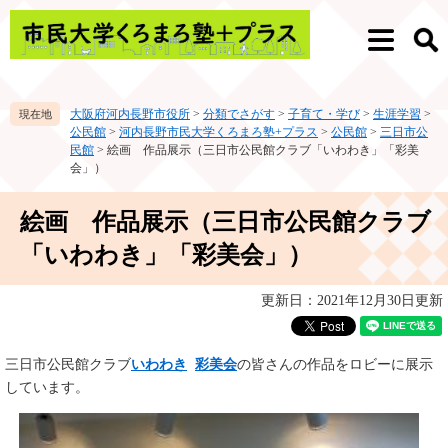
ペ
メ
ー
ニ
メ
検
ジ
ュ
ニ
索
の
ー
ュ
先
を
ー
大阪府河内長野市役所
>
分類でさがす
>
子育て・学び
>
生涯学習
>
頭
飛
公民館
>
河内長野市民大学くろまろ塾+プラス
>
公民館
>
三日市公
で
ば
民館
>
絵画 作品展示（三日市公民館クラブ「いわわき」「彩美
す。
し
会」）
て
本
本
絵画 作品展示（三日市公民館クラブ
文
文
へ
「いわわき」「彩美会」）
更新日：2021年12月30日更新
三日市公民館クラブ
いわわき
彩美会
の皆さんの作品をロビーに展示
しています。