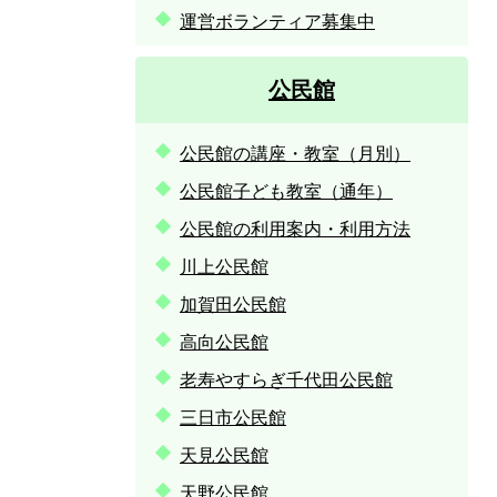
運営ボランティア募集中
公民館
公民館の講座・教室（月別）
公民館子ども教室（通年）
公民館の利用案内・利用方法
川上公民館
加賀田公民館
高向公民館
老寿やすらぎ千代田公民館
三日市公民館
天見公民館
天野公民館