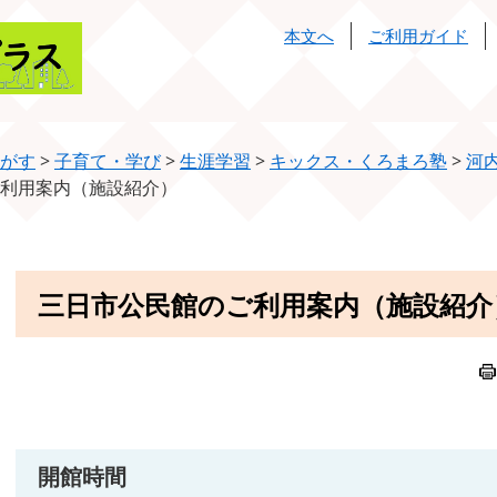
本文へ
ご利用ガイド
がす
>
子育て・学び
>
生涯学習
>
キックス・くろまろ塾
>
河
利用案内（施設紹介）
本
三日市公民館のご利用案内（施設紹介
文
開館時間