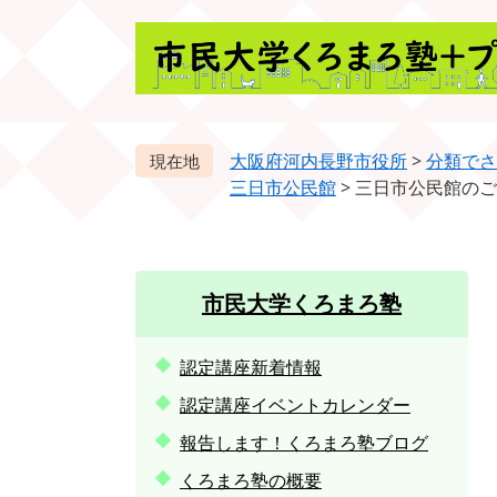
ペ
メ
ー
ニ
ジ
ュ
の
ー
先
を
頭
飛
大阪府河内長野市役所
>
分類でさ
で
ば
三日市公民館
>
三日市公民館のご
す。
し
て
本
文
市民大学くろまろ塾
へ
認定講座新着情報
認定講座イベントカレンダー
報告します！くろまろ塾ブログ
くろまろ塾の概要