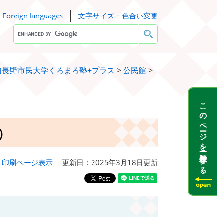
Foreign languages
文字サイズ・色合い変更
Google
カ
ス
タ
ム
検
内長野市民大学くろまろ塾+プラス
>
公民館
>
索
このページを一時保存する
）
印刷ページ表示
更新日：2025年3月18日更新