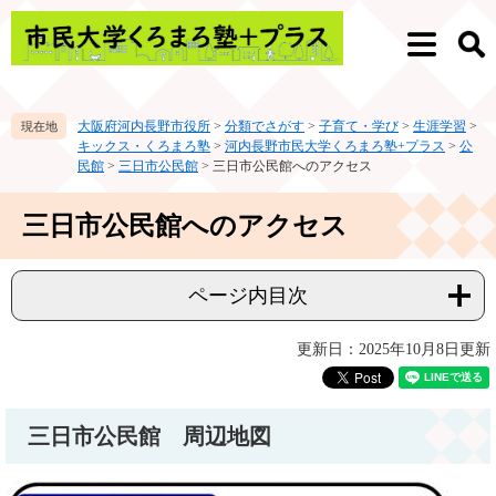
ペ
メ
ー
ニ
メ
検
ジ
ュ
ニ
索
の
ー
ュ
先
を
ー
大阪府河内長野市役所
>
分類でさがす
>
子育て・学び
>
生涯学習
>
頭
飛
キックス・くろまろ塾
>
河内長野市民大学くろまろ塾+プラス
>
公
で
ば
民館
>
三日市公民館
>
三日市公民館へのアクセス
す。
し
て
本
三日市公民館へのアクセス
本
文
文
へ
ページ内目次
更新日：2025年10月8日更新
三日市公民館 周辺地図