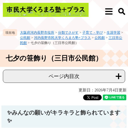
ペ
メ
ー
ニ
メ
検
ジ
ュ
ニ
索
の
ー
ュ
先
を
ー
大阪府河内長野市役所
>
分類でさがす
>
子育て・学び
>
生涯学習
>
頭
飛
公民館
>
河内長野市民大学くろまろ塾+プラス
>
公民館
>
三日市公
で
ば
民館
>
七夕の笹飾り（三日市公民館）
す。
し
て
本
七夕の笹飾り（三日市公民館）
本
文
文
へ
ページ内目次
更新日：2026年7月4日更新
✨みんなの願いがキラキラと飾られています
✨