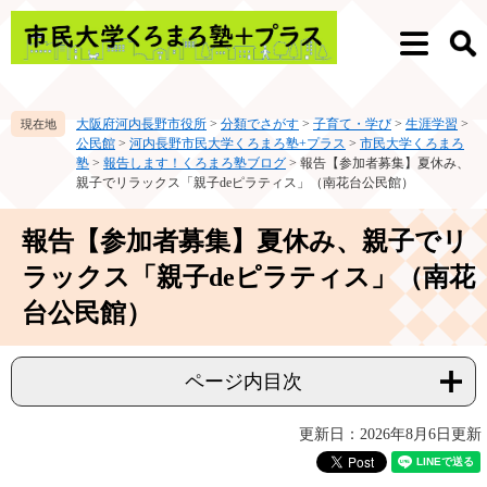
ペ
メ
ー
ニ
メ
検
ジ
ュ
ニ
索
の
ー
ュ
先
を
ー
大阪府河内長野市役所
>
分類でさがす
>
子育て・学び
>
生涯学習
>
頭
飛
公民館
>
河内長野市民大学くろまろ塾+プラス
>
市民大学くろまろ
で
ば
塾
>
報告します！くろまろ塾ブログ
>
報告【参加者募集】夏休み、
す。
し
親子でリラックス「親子deピラティス」（南花台公民館）
て
本
本
報告【参加者募集】夏休み、親子でリ
文
文
へ
ラックス「親子deピラティス」（南花
台公民館）
ページ内目次
更新日：2026年8月6日更新