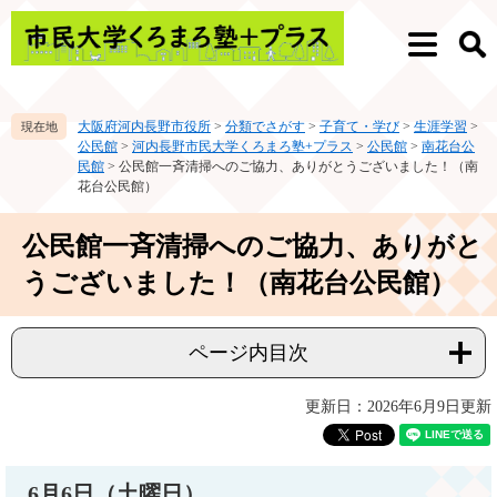
ペ
メ
ー
ニ
メ
検
ジ
ュ
ニ
索
の
ー
ュ
先
を
ー
大阪府河内長野市役所
>
分類でさがす
>
子育て・学び
>
生涯学習
>
頭
飛
公民館
>
河内長野市民大学くろまろ塾+プラス
>
公民館
>
南花台公
で
ば
民館
>
公民館一斉清掃へのご協力、ありがとうございました！（南
す。
し
花台公民館）
て
本
本
公民館一斉清掃へのご協力、ありがと
文
文
へ
うございました！（南花台公民館）
ページ内目次
更新日：2026年6月9日更新
6月6日（土曜日）