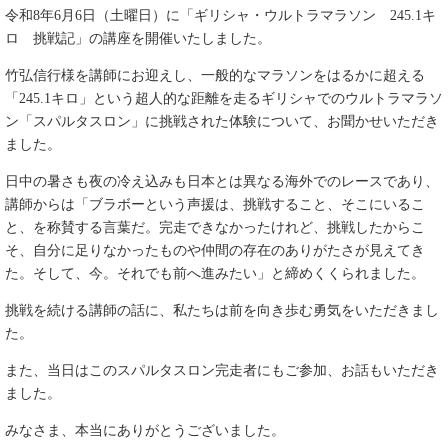
令和8年6月6日（土曜日）に「ギリシャ・ウルトラマラソン 245.1キ
ロ 挑戦記」の講座を開催いたしました。
竹弘信行様を講師にお迎えし、一般的なマラソンをはるかに超える
「245.1キロ」という超人的な距離を走るギリシャでのウルトラマラソ
ン「スパルタスロン」に挑戦された体験について、お聞かせいただき
ました。
日中の暑さも夜の冷え込みも日本とは異なる海外でのレースであり、
講師からは「ブラボーという声援は、挑戦すること、そこにいるこ
と、を称賛する言葉だ。完走できなかったけれど、挑戦したからこ
そ、自分に足りなかったものや仲間の存在のありがたさが見えてき
た。そして、今。それでも前へ進みたい」と締めくくられました。
挑戦を続ける講師の話に、私たちは前を向き歩む勇気をいただきまし
た。
また、当日はこのスパルタスロン完走者にもご参加、お話もいただき
ました。
みなさま、本当にありがとうございました。