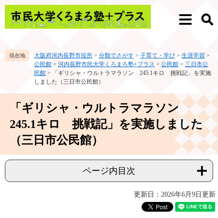
ペ
メ
ー
ニ
メ
検
ジ
ュ
ニ
索
の
ー
ュ
先
を
ー
大阪府河内長野市役所
>
分類でさがす
>
子育て・学び
>
生涯学習
>
頭
飛
公民館
>
河内長野市民大学くろまろ塾+プラス
>
公民館
>
三日市公
で
ば
民館
>
「ギリシャ・ウルトラマラソン 245.1キロ 挑戦記」を実施
す。
し
しました（三日市公民館）
て
本
本
「ギリシャ・ウルトラマラソン
文
文
へ
245.1キロ 挑戦記」を実施しました
（三日市公民館）
ページ内目次
更新日：2026年6月9日更新