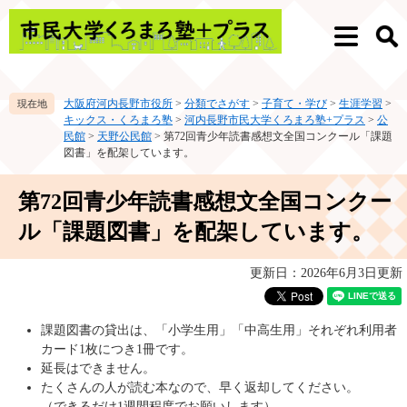
ペ
メ
ー
ニ
メ
検
ジ
ュ
ニ
索
の
ー
ュ
先
を
ー
大阪府河内長野市役所
>
分類でさがす
>
子育て・学び
>
生涯学習
>
頭
飛
キックス・くろまろ塾
>
河内長野市民大学くろまろ塾+プラス
>
公
で
ば
民館
>
天野公民館
>
第72回青少年読書感想文全国コンクール「課題
す。
し
図書」を配架しています。
て
本
本
第72回青少年読書感想文全国コンクー
文
文
へ
ル「課題図書」を配架しています。
更新日：2026年6月3日更新
課題図書の貸出は、「小学生用」「中高生用」それぞれ利用者
カード1枚につき1冊です。
延長はできません。
たくさんの人が読む本なので、早く返却してください。
（できるだけ1週間程度でお願いします）