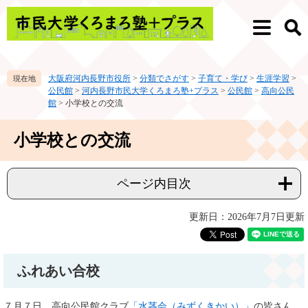
ペ
メ
ー
ニ
メ
検
ジ
ュ
ニ
索
の
ー
ュ
先
を
ー
大阪府河内長野市役所
>
分類でさがす
>
子育て・学び
>
生涯学習
>
頭
飛
公民館
>
河内長野市民大学くろまろ塾+プラス
>
公民館
>
高向公民
で
ば
館
>
小学校との交流
す。
し
て
本
小学校との交流
本
文
文
へ
ページ内目次
更新日：2026年7月7日更新
ふれあい合校
７月７日、高向公民館クラブ
「水茎会（みずくきかい）」
の皆さん