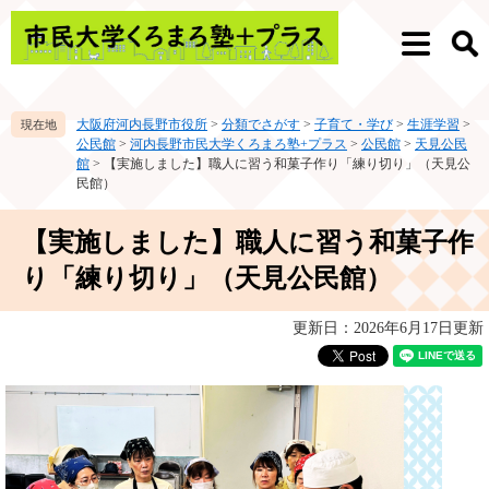
ペ
メ
ー
ニ
メ
検
ジ
ュ
ニ
索
の
ー
ュ
先
を
ー
大阪府河内長野市役所
>
分類でさがす
>
子育て・学び
>
生涯学習
>
頭
飛
公民館
>
河内長野市民大学くろまろ塾+プラス
>
公民館
>
天見公民
で
ば
館
>
【実施しました】職人に習う和菓子作り「練り切り」（天見公
す。
し
民館）
て
本
本
【実施しました】職人に習う和菓子作
文
文
へ
り「練り切り」（天見公民館）
更新日：2026年6月17日更新