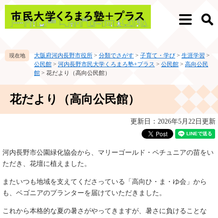
ペ
メ
ー
ニ
メ
検
ジ
ュ
ニ
索
の
ー
ュ
先
を
ー
大阪府河内長野市役所
>
分類でさがす
>
子育て・学び
>
生涯学習
>
頭
飛
公民館
>
河内長野市民大学くろまろ塾+プラス
>
公民館
>
高向公民
で
ば
館
>
花だより（高向公民館）
す。
し
て
本
花だより（高向公民館）
本
文
文
へ
更新日：2026年5月22日更新
河内長野市公園緑化協会から、マリーゴールド・ペチュニアの苗をい
ただき、花壇に植えました。
またいつも地域を支えてくださっている「高向ひ・ま・ゆ会」から
も、ベゴニアのプランターを届けていただきました。
これから本格的な夏の暑さがやってきますが、暑さに負けることな