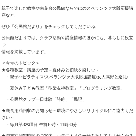
親子で楽しむ教室や南花台公民館ならではのスペランツァ大阪応援講
座など、
ぜひ「公民館だより」をチェックしてくださいね。
公民館だよりでは、クラブ活動や講座情報のほかにも、暮らしに役立
つ
情報を掲載しています。
＜今号のトピック＞
★各種教室・講座の予定～夏休みと初秋を楽しむ～
・親子deピラティス/スペランツァ大阪応援講座/女人高野と巡礼/
・夏休み子ども教室「型染友禅教室」「プログラミング教室」
・公民館クラブ一日体験「詩吟」「民謡」
★廃食用油回収のお知らせ～環境にやさしいリサイクルにご協力くだ
さい～
・毎月第3木曜日 午前10時～11時30分
★図書室開館時間のご案内～お気に入りの一冊を探してみませんか？