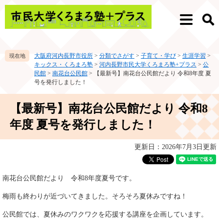
ペ
メ
ー
ニ
メ
検
ジ
ュ
ニ
索
の
ー
ュ
先
を
ー
大阪府河内長野市役所
>
分類でさがす
>
子育て・学び
>
生涯学習
>
頭
飛
キックス・くろまろ塾
>
河内長野市民大学くろまろ塾+プラス
>
公
で
ば
民館
>
南花台公民館
>
【最新号】南花台公民館だより 令和8年度 夏
す。
し
号を発行しました！
て
本
本
【最新号】南花台公民館だより 令和8
文
文
へ
年度 夏号を発行しました！
更新日：2026年7月3日更新
南花台公民館だより 令和8年度夏号です。
梅雨も終わりが近づいてきました。そろそろ夏休みですね！
公民館では、夏休みのワクワクを応援する講座を企画しています。