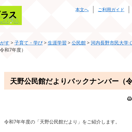
本文へ
ご利用ガイド
がす
>
子育て・学び
>
生涯学習
>
公民館
>
河内長野市民大学
令和7年度）
本
天野公民館だよりバックナンバー（令
文
令和7年年度の「天野公民館だより」をご紹介します。