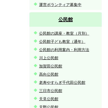
運営ボランティア募集中
公民館
公民館の講座・教室（月別）
公民館子ども教室（通年）
公民館の利用案内・利用方法
川上公民館
加賀田公民館
高向公民館
老寿やすらぎ千代田公民館
三日市公民館
天見公民館
天野公民館