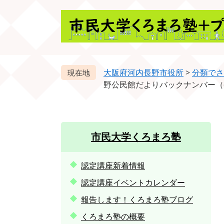
ペ
メ
ー
ニ
ジ
ュ
の
ー
先
を
頭
飛
大阪府河内長野市役所
>
分類でさ
で
ば
野公民館だよりバックナンバー（
す。
し
て
本
文
市民大学くろまろ塾
へ
認定講座新着情報
認定講座イベントカレンダー
報告します！くろまろ塾ブログ
くろまろ塾の概要