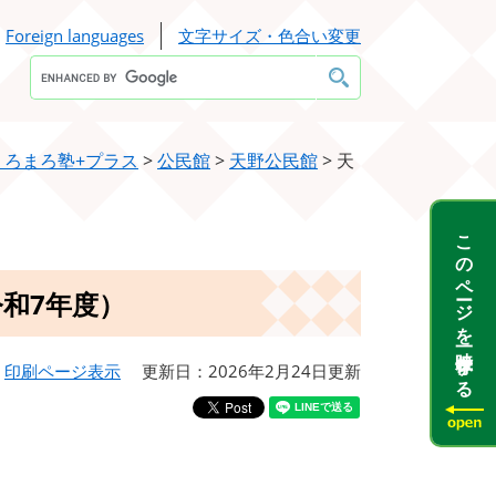
Foreign languages
文字サイズ・色合い変更
Google
カ
ス
タ
ム
検
くろまろ塾+プラス
>
公民館
>
天野公民館
>
天
索
このページを一時保存する
和7年度）
印刷ページ表示
更新日：2026年2月24日更新