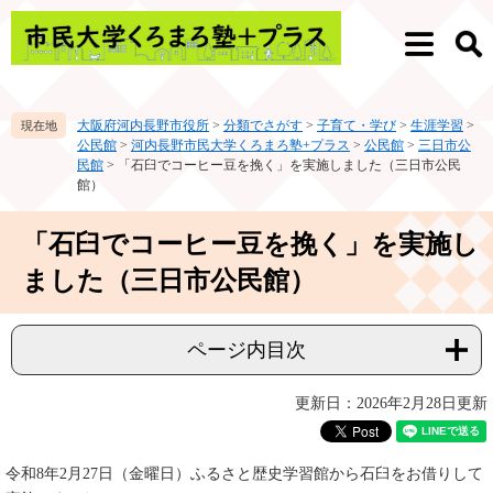
ペ
メ
ー
ニ
メ
検
ジ
ュ
ニ
索
の
ー
ュ
先
を
ー
大阪府河内長野市役所
>
分類でさがす
>
子育て・学び
>
生涯学習
>
頭
飛
公民館
>
河内長野市民大学くろまろ塾+プラス
>
公民館
>
三日市公
で
ば
民館
>
「石臼でコーヒー豆を挽く」を実施しました（三日市公民
す。
し
館）
て
本
本
「石臼でコーヒー豆を挽く」を実施し
文
文
へ
ました（三日市公民館）
ページ内目次
更新日：2026年2月28日更新
令和8年2月27日（金曜日）ふるさと歴史学習館から石臼をお借りして