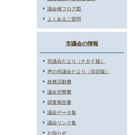
議会棟フロア図
よくあるご質問
市議会の情報
市議会だより（ＰＤＦ版）
声の市議会だより（音訳版）
政務活動費
議会交際費
調査報告書
議会データ集
議会リンク集
お知らせ