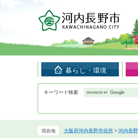
ペ
メ
ー
ニ
ジ
ュ
の
ー
先
を
頭
飛
で
ば
す。
し
て
暮らし・環境
本
文
へ
Google
キーワード検索
カ
ス
タ
ム
検
索
大阪府河内長野市役所
>
河内長野