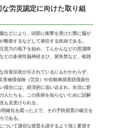
切な労災認定に向けた取り組
傷などにより、頭部に衝撃を受けた際に脳が
が断裂するなどして発症する疾病である。
注意力の低下を始め、てんかんなどの意識障
などの多発性脳神経まひ、尿失禁など、複雑
な自覚症状が示されているにもかかわらず、
者災害補償保険（労災）や自動車損害賠償責任
い場合には、経済的に追い込まれ、生活に窮
の人たちも、この疾病を知らないために誤解
況も見受けられる。
の明確化を図った上で、その予防措置の確立を
ろである。
について適切な措置を講ずるよう強く要望す