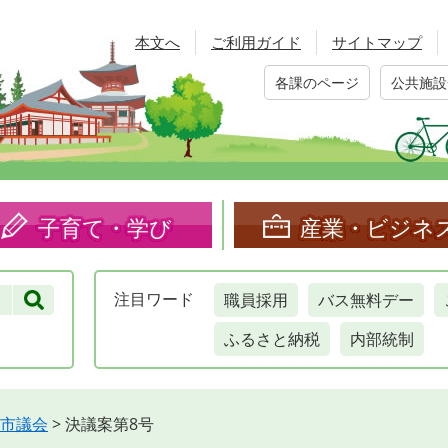
本文へ
ご利用ガイド
サイトマップ
各課のページ
公共施設
子育て・学び
産業・ビジネ
職員採用
バス無料デー
注目
ワード
ふるさと納税
内部統制
市議会
>
決議案第8号