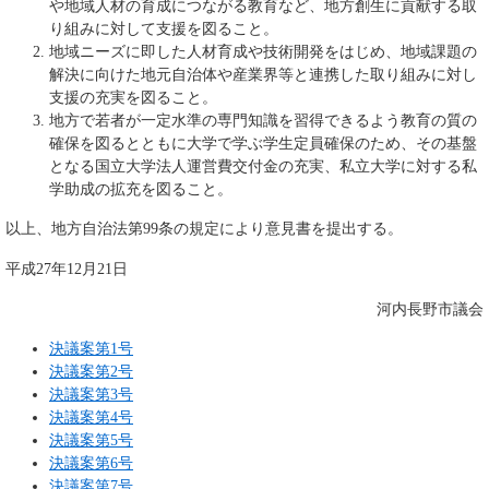
や地域人材の育成につながる教育など、地方創生に貢献する取
り組みに対して支援を図ること。
地域ニーズに即した人材育成や技術開発をはじめ、地域課題の
解決に向けた地元自治体や産業界等と連携した取り組みに対し
支援の充実を図ること。
地方で若者が一定水準の専門知識を習得できるよう教育の質の
確保を図るとともに大学で学ぶ学生定員確保のため、その基盤
となる国立大学法人運営費交付金の充実、私立大学に対する私
学助成の拡充を図ること。
以上、地方自治法第99条の規定により意見書を提出する。
平成27年12月21日
河内長野市議会
決議案第1号
決議案第2号
決議案第3号
決議案第4号
決議案第5号
決議案第6号
決議案第7号