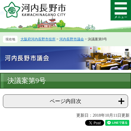
ペ
メ
ー
ニ
メ
ジ
ュ
ニ
の
ー
ュ
先
を
ー
頭
飛
大阪府河内長野市役所
>
河内長野市議会
>
決議案第9号
で
ば
す。
し
て
本
文
へ
本
決議案第9号
文
ページ内目次
更新日：2018年10月11日更新