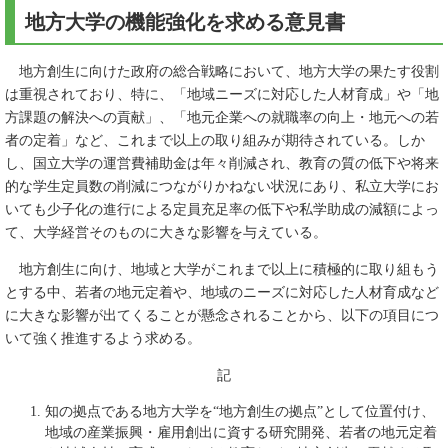
地方大学の機能強化を求める意見書
地方創生に向けた政府の総合戦略において、地方大学の果たす役割
は重視されており、特に、「地域ニーズに対応した人材育成」や「地
方課題の解決への貢献」、「地元企業への就職率の向上・地元への若
者の定着」など、これまで以上の取り組みが期待されている。しか
し、国立大学の運営費補助金は年々削減され、教育の質の低下や将来
的な学生定員数の削減につながりかねない状況にあり、私立大学にお
いても少子化の進行による定員充足率の低下や私学助成の減額によっ
て、大学経営そのものに大きな影響を与えている。
地方創生に向け、地域と大学がこれまで以上に積極的に取り組もう
とする中、若者の地元定着や、地域のニーズに対応した人材育成など
に大きな影響が出てくることが懸念されることから、以下の項目につ
いて強く推進するよう求める。
記
知の拠点である地方大学を“地方創生の拠点”として位置付け、
地域の産業振興・雇用創出に資する研究開発、若者の地元定着