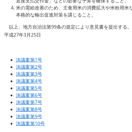
直接支払交付金」などの必要な予算を確保すること。
米の需給改善のため、主食用米の消費拡大や米粉用米
本格的な輸出促進対策を講じること。
以上、地方自治法第99条の規定により意見書を提出する。
平成27年3月25日
決議案第1号
決議案第2号
決議案第3号
決議案第4号
決議案第5号
決議案第6号
決議案第7号
決議案第8号
決議案第9号
決議案第10号