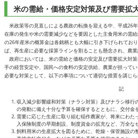
米の需給・価格安定対策及び需要拡
米政策等の見直しによる農政の転換を迎える中、平成26年
在庫の発生や米の需要減少などを要因とした主食用米の需給
の26年産米の概算金は各銘柄とも大幅に引き下げられてお
ば、再生産に必要な採算ラインを割ることも懸念され、農業
政府においては、米の需給と価格の安定及び需要拡大対策
手の経営安定や、国民への食料の安定供給、農業が担ってい
必要な対策として、以下の事項について適切な措置を講じら
記
収入減少影響緩和対策（ナラシ対策）及びナラシ移行の
の発動に備え十分な予算を確保するとともに、交付金
需要に応じた生産に取り組む稲作農家が、将来にわた
入保険制度の早期創設、制度資金の拡充など、万全な
飼料用米の生産拡大を図るために、乾燥・保管施設の