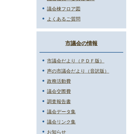
議会棟フロア図
よくあるご質問
市議会の情報
市議会だより（ＰＤＦ版）
声の市議会だより（音訳版）
政務活動費
議会交際費
調査報告書
議会データ集
議会リンク集
お知らせ