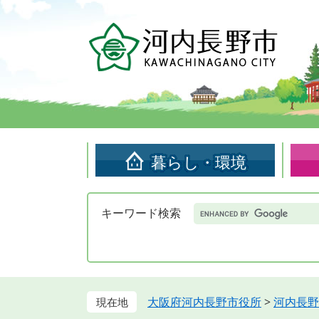
ペ
メ
ー
ニ
ジ
ュ
の
ー
先
を
頭
飛
で
ば
す。
し
て
暮らし・環境
本
文
へ
Google
キーワード検索
カ
ス
タ
ム
検
索
大阪府河内長野市役所
>
河内長野