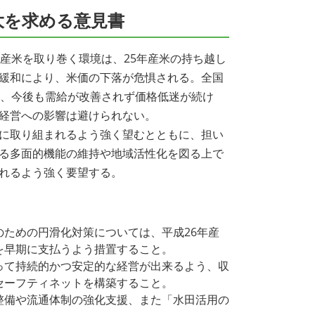
大を求める意見書
産米を取り巻く環境は、25年産米の持ち越し
緩和により、米価の下落が危惧される。全国
り、今後も需給が改善されず価格低迷が続け
経営への影響は避けられない。
に取り組まれるよう強く望むとともに、担い
る多面的機能の維持や地域活性化を図る上で
れるよう強く要望する。
ための円滑化対策については、平成26年産
を早期に支払うよう措置すること。
って持続的かつ安定的な経営が出来るよう、収
セーフティネットを構築すること。
整備や流通体制の強化支援、また「水田活用の