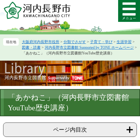
ペ
メ
ー
ニ
メ
ジ
ュ
ニ
の
ー
ュ
先
を
ー
頭
飛
大阪府河内長野市役所
>
分類でさがす
>
子育て・学び
>
生涯学習
>
で
ば
図書・読書
>
河内長野市立図書館 Supported by TONE ホームページ
>
す。
し
「あかねこ」（河内長野市立図書館YouTube歴史講座）
て
本
文
へ
本
「あかねこ」（河内長野市立図書館
文
YouTube歴史講座）
ページ内目次