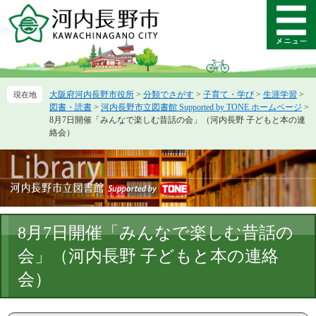
ペ
メ
ー
ニ
メ
ジ
ュ
ニ
の
ー
ュ
先
を
ー
頭
飛
大阪府河内長野市役所
>
分類でさがす
>
子育て・学び
>
生涯学習
>
で
ば
図書・読書
>
河内長野市立図書館 Supported by TONE ホームページ
>
す。
し
8月7日開催「みんなで楽しむ昔話の会」（河内長野 子どもと本の連
て
絡会）
本
文
へ
本
8月7日開催「みんなで楽しむ昔話の
文
会」（河内長野 子どもと本の連絡
会）