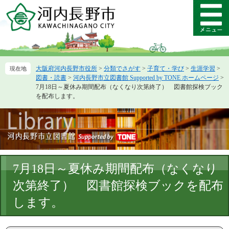
ペ
メ
ー
ニ
メ
ジ
ュ
ニ
の
ー
ュ
先
を
ー
頭
飛
大阪府河内長野市役所
>
分類でさがす
>
子育て・学び
>
生涯学習
>
で
ば
図書・読書
>
河内長野市立図書館 Supported by TONE ホームページ
>
す。
し
7月18日～夏休み期間配布（なくなり次第終了） 図書館探検ブック
て
を配布します。
本
文
へ
本
7月18日～夏休み期間配布（なくなり
文
次第終了） 図書館探検ブックを配布
します。