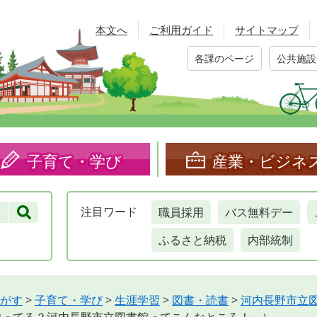
本文へ
ご利用ガイド
サイトマップ
各課のページ
公共施設
子育て・学び
産業・ビジネ
職員採用
バス無料デー
注目
ワード
ふるさと納税
内部統制
がす
>
子育て・学び
>
生涯学習
>
図書・読書
>
河内長野市立図書館