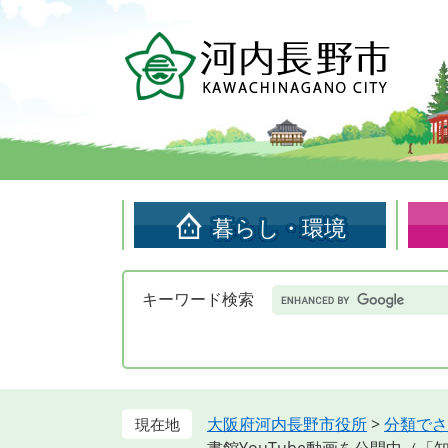
ペ
メ
ー
ニ
ジ
ュ
の
ー
先
を
頭
飛
で
ば
す。
し
て
暮らし・環境
本
文
へ
Google
キーワード検索
カ
ス
タ
ム
検
索
大阪府河内長野市役所
>
分類でさ