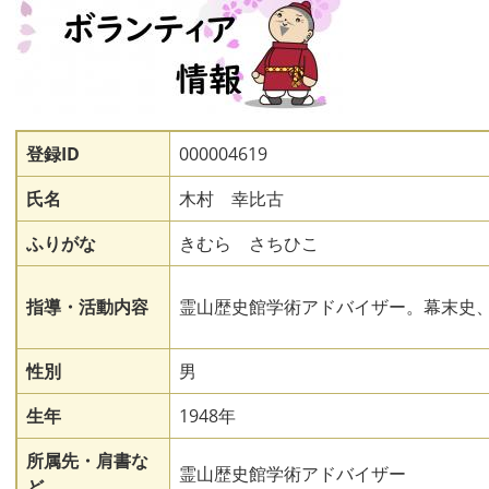
登録ID
000004619
氏名
木村 幸比古
ふりがな
きむら さちひこ
指導・活動内容
霊山歴史館学術アドバイザー。幕末史
性別
男
生年
1948年
所属先・肩書な
霊山歴史館学術アドバイザー
ど