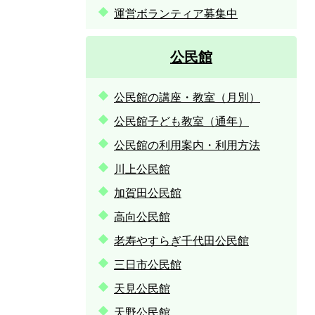
運営ボランティア募集中
公民館
公民館の講座・教室（月別）
公民館子ども教室（通年）
公民館の利用案内・利用方法
川上公民館
加賀田公民館
高向公民館
老寿やすらぎ千代田公民館
三日市公民館
天見公民館
天野公民館