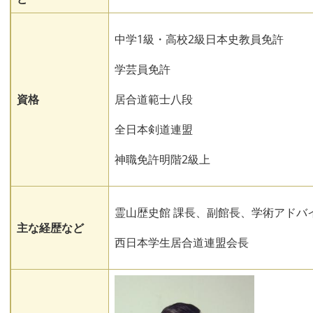
中学1級・高校2級日本史教員免許
学芸員免許
資格
居合道範士八段
全日本剣道連盟
神職免許明階2級上
霊山歴史館 課長、副館長、学術アドバ
主な経歴など
西日本学生居合道連盟会長