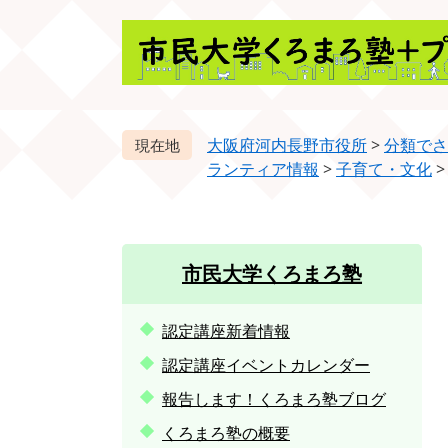
ペ
メ
ー
ニ
ジ
ュ
の
ー
先
を
頭
飛
大阪府河内長野市役所
>
分類でさ
で
ば
ランティア情報
>
子育て・文化
す。
し
て
本
文
市民大学くろまろ塾
へ
認定講座新着情報
認定講座イベントカレンダー
報告します！くろまろ塾ブログ
くろまろ塾の概要