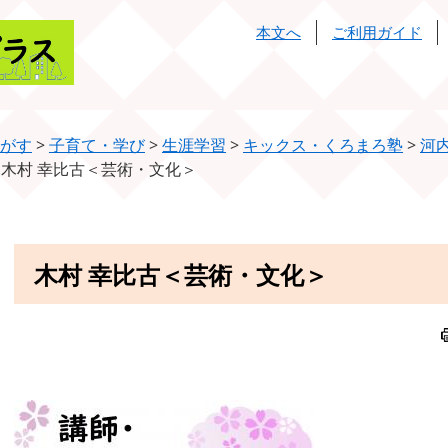
本文へ
ご利用ガイド
がす
>
子育て・学び
>
生涯学習
>
キックス・くろまろ塾
>
河
>
木村 幸比古＜芸術・文化＞
本
木村 幸比古＜芸術・文化＞
文