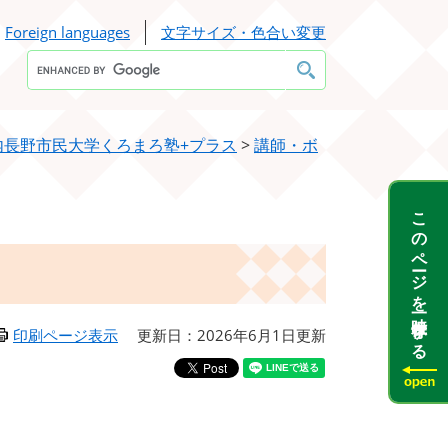
Foreign languages
文字サイズ・色合い変更
Google
カ
ス
タ
ム
検
内長野市民大学くろまろ塾+プラス
>
講師・ボ
索
このページを一時保存する
印刷ページ表示
更新日：2026年6月1日更新