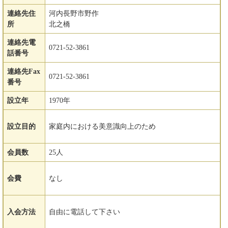
連絡先住
河内長野市野作
所
北之橋
連絡先電
0721-52-3861
話番号
連絡先Fax
0721-52-3861
番号
設立年
1970年
設立目的
家庭内における美意識向上のため
会員数
25人
会費
なし
入会方法
自由に電話して下さい