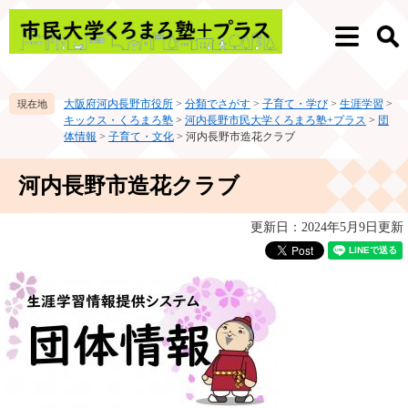
ペ
メ
ー
ニ
メ
検
ジ
ュ
ニ
索
の
ー
ュ
先
を
ー
大阪府河内長野市役所
>
分類でさがす
>
子育て・学び
>
生涯学習
>
頭
飛
キックス・くろまろ塾
>
河内長野市民大学くろまろ塾+プラス
>
団
で
ば
体情報
>
子育て・文化
>
河内長野市造花クラブ
す。
し
て
本
河内長野市造花クラブ
本
文
文
へ
更新日：2024年5月9日更新