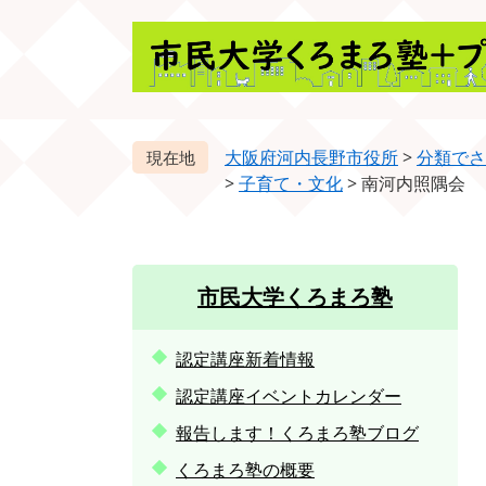
ペ
メ
ー
ニ
ジ
ュ
の
ー
先
を
頭
飛
大阪府河内長野市役所
>
分類でさ
で
ば
>
子育て・文化
>
南河内照隅会
す。
し
て
本
文
市民大学くろまろ塾
へ
認定講座新着情報
認定講座イベントカレンダー
報告します！くろまろ塾ブログ
くろまろ塾の概要