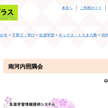
本文へ
ご利用ガイド
がす
>
子育て・学び
>
生涯学習
>
キックス・くろまろ塾
>
河
本
南河内照隅会
文