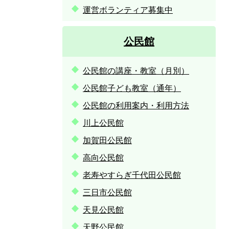
運営ボランティア募集中
公民館
公民館の講座・教室（月別）
公民館子ども教室（通年）
公民館の利用案内・利用方法
川上公民館
加賀田公民館
高向公民館
老寿やすらぎ千代田公民館
三日市公民館
天見公民館
天野公民館