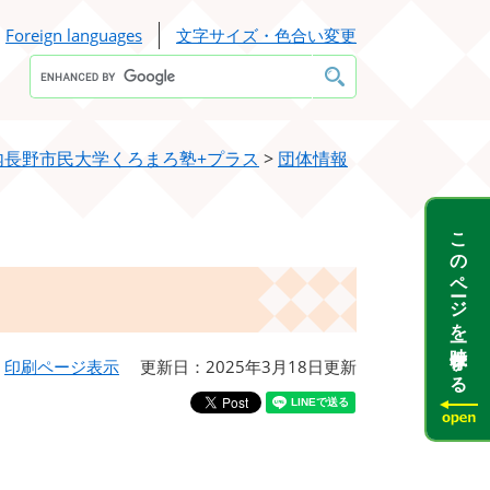
Foreign languages
文字サイズ・色合い変更
Google
カ
ス
タ
ム
検
内長野市民大学くろまろ塾+プラス
>
団体情報
索
このページを一時保存する
印刷ページ表示
更新日：2025年3月18日更新