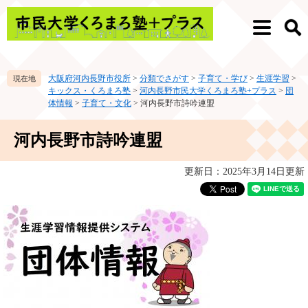
ペ
メ
ー
ニ
メ
検
ジ
ュ
ニ
索
の
ー
ュ
先
を
ー
大阪府河内長野市役所
>
分類でさがす
>
子育て・学び
>
生涯学習
>
頭
飛
キックス・くろまろ塾
>
河内長野市民大学くろまろ塾+プラス
>
団
で
ば
体情報
>
子育て・文化
>
河内長野市詩吟連盟
す。
し
て
本
河内長野市詩吟連盟
本
文
文
へ
更新日：2025年3月14日更新