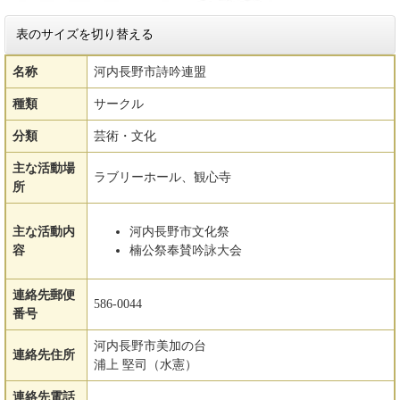
表のサイズを切り替える
名称
河内長野市詩吟連盟
種類
サークル
分類
芸術・文化
主な活動場
ラブリーホール、観心寺
所
主な活動内
河内長野市文化祭
容
楠公祭奉賛吟詠大会
連絡先郵便
586-0044
番号
河内長野市美加の台
連絡先住所
浦上 堅司（水憲）
連絡先電話