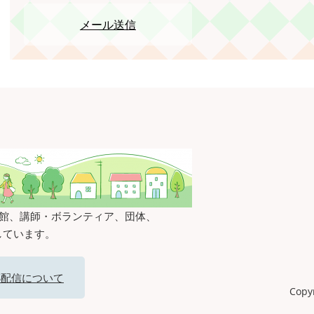
メール送信
8館、講師・ボランティア、団体、
しています。
SS配信について
Copyr