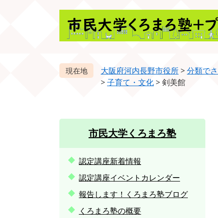
ペ
メ
ー
ニ
ジ
ュ
の
ー
先
を
頭
飛
大阪府河内長野市役所
>
分類でさ
で
ば
>
子育て・文化
>
剣美館
す。
し
て
本
文
市民大学くろまろ塾
へ
認定講座新着情報
認定講座イベントカレンダー
報告します！くろまろ塾ブログ
くろまろ塾の概要