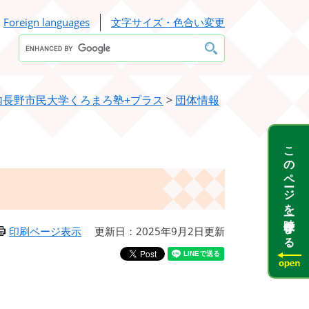
Foreign languages
文字サイズ・色合い変更
Google
カ
ス
タ
ム
検
内長野市民大学くろまろ塾+プラス
>
団体情報
索
このページを一時保存する
印刷ページ表示
更新日：2025年9月2日更新