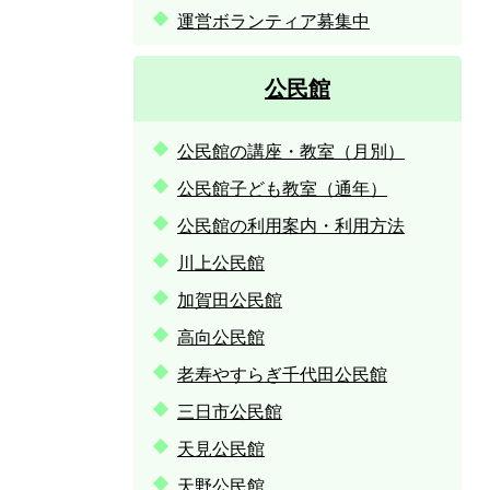
運営ボランティア募集中
公民館
公民館の講座・教室（月別）
公民館子ども教室（通年）
公民館の利用案内・利用方法
川上公民館
加賀田公民館
高向公民館
老寿やすらぎ千代田公民館
三日市公民館
天見公民館
天野公民館