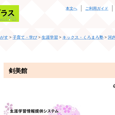
本文へ
ご利用ガイド
がす
>
子育て・学び
>
生涯学習
>
キックス・くろまろ塾
>
河
本
剣美館
文