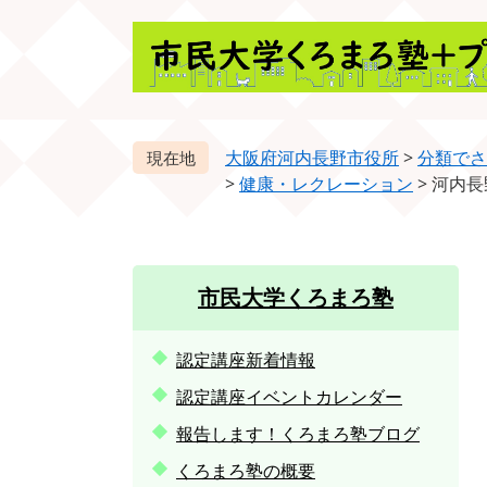
ペ
メ
ー
ニ
ジ
ュ
の
ー
先
を
頭
飛
大阪府河内長野市役所
>
分類でさ
で
ば
>
健康・レクレーション
>
河内長
す。
し
て
本
文
市民大学くろまろ塾
へ
認定講座新着情報
認定講座イベントカレンダー
報告します！くろまろ塾ブログ
くろまろ塾の概要