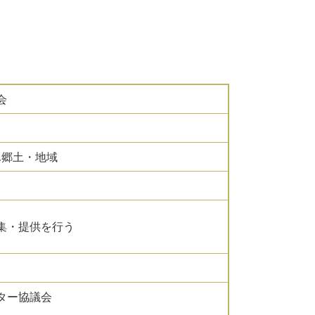
会
,郷土・地域
集・提供を行う
ター協議会