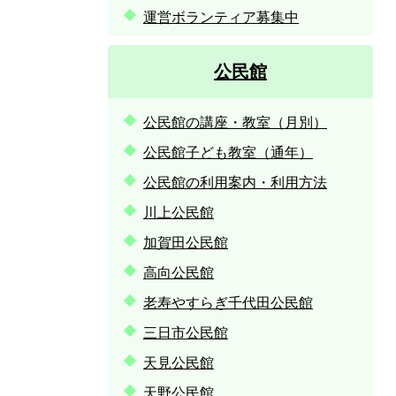
運営ボランティア募集中
公民館
公民館の講座・教室（月別）
公民館子ども教室（通年）
公民館の利用案内・利用方法
川上公民館
加賀田公民館
高向公民館
老寿やすらぎ千代田公民館
三日市公民館
天見公民館
天野公民館