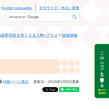
Foreign languages
文字サイズ・色合い変更
Google
カ
ス
タ
ム
検
内長野市民大学くろまろ塾+プラス
>
団体情報
索
このページを一時保存する
印刷ページ表示
更新日：2024年5月8日更新