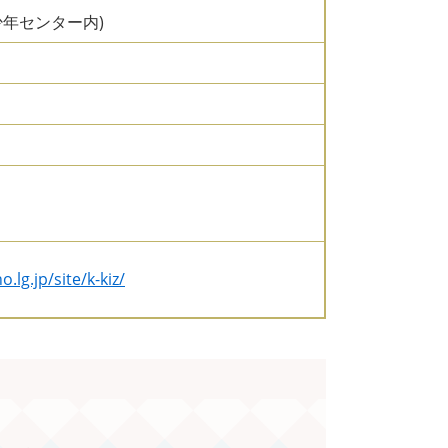
青少年センター内)
lg.jp/site/k-kiz/