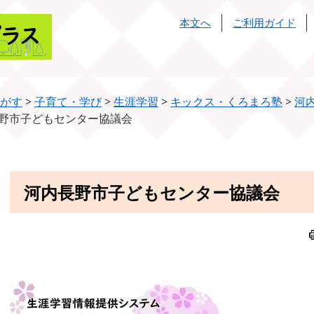
本文へ
ご利用ガイド
がす
>
子育て・学び
>
生涯学習
>
キックス・くろまろ塾
>
河
野市子どもセンター協議会
本
河内長野市子どもセンター協議会
文