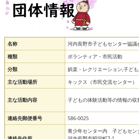
名称
河内長野市子どもセンター協議
種類
ボランティア・市民活動
分類
娯楽・レクリエーション,子ども
主な活動場所
キックス（市民交流センター）
主な活動内容
子どもの体験活動等の情報の収
連絡先郵便番号
586-0025
青少年センター内 子どもセン
連絡先住所
河内長野市昭栄町7-1