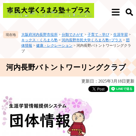
ペ
メ
ー
ニ
メ
検
ジ
ュ
ニ
索
の
ー
ュ
先
を
ー
大阪府河内長野市役所
>
分類でさがす
>
子育て・学び
>
生涯学習
>
頭
飛
キックス・くろまろ塾
>
河内長野市民大学くろまろ塾+プラス
>
団
で
ば
体情報
>
健康・レクレーション
>
河内長野バトントワーリングクラ
す。
し
ブ
て
本
本
河内長野バトントワーリングクラブ
文
文
へ
更新日：2025年3月18日更新