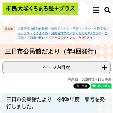
ペ
メ
ー
ニ
メ
検
ジ
ュ
ニ
索
の
ー
ュ
先
を
ー
大阪府河内長野市役所
>
分類でさがす
>
子育て・学び
>
生涯学習
>
頭
飛
キックス・くろまろ塾
>
河内長野市民大学くろまろ塾+プラス
>
公
で
ば
民館
>
三日市公民館
>
三日市公民館だより（年4回発行）
す。
し
て
本
三日市公民館だより（年4回発行）
本
文
文
へ
ページ内目次
更新日：2026年3月11日更新
三日市公民館だより 令和8年度 春号を発
行しました。