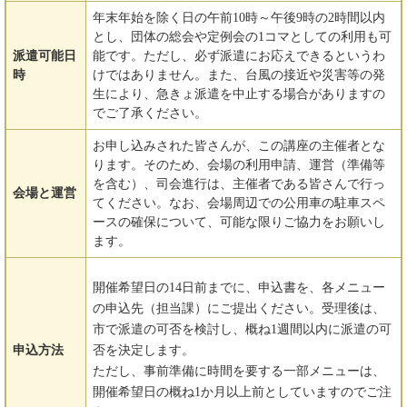
年末年始を除く日の午前10時～午後9時の2時間以内
とし、団体の総会や定例会の1コマとしての利用も可
派遣可能日
能です。ただし、必ず派遣にお応えできるというわ
時
けではありません。また、台風の接近や災害等の発
生により、急きょ派遣を中止する場合がありますの
でご了承ください。
お申し込みされた皆さんが、この講座の主催者とな
ります。そのため、会場の利用申請、運営（準備等
を含む）、司会進行は、主催者である皆さんで行っ
会場と運営
てください。なお、会場周辺での公用車の駐車スペ
ースの確保について、可能な限りご協力をお願いし
ます。
開催希望日の14日前までに、申込書を、各メニュー
の申込先（担当課）にご提出ください。受理後は、
市で派遣の可否を検討し、概ね1週間以内に派遣の可
申込方法
否を決定します。
ただし、事前準備に時間を要する一部メニューは、
開催希望日の概ね1か月以上前としていますのでご注