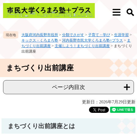
ペ
メ
ー
ニ
メ
検
ジ
ュ
ニ
索
の
ー
ュ
先
を
ー
大阪府河内長野市役所
>
分類でさがす
>
子育て・学び
>
生涯学習
>
頭
飛
キックス・くろまろ塾
>
河内長野市民大学くろまろ塾+プラス
>
ま
で
ば
ちづくり出前講座
>
主催しよう！まちづくり出前講座
>
まちづくり
す。
し
出前講座
て
本
本
まちづくり出前講座
文
文
へ
ページ内目次
更新日：2026年7月29日更新
まちづくり出前講座とは