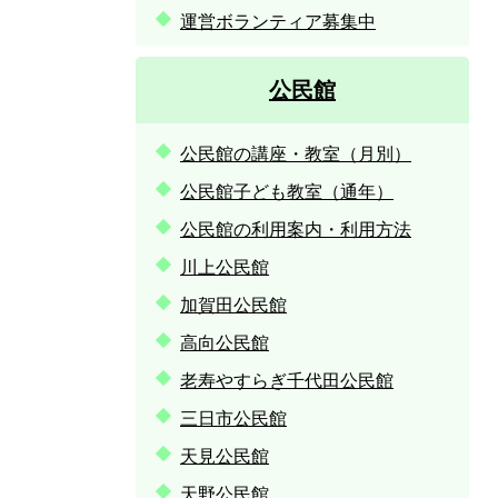
運営ボランティア募集中
公民館
公民館の講座・教室（月別）
公民館子ども教室（通年）
公民館の利用案内・利用方法
川上公民館
加賀田公民館
高向公民館
老寿やすらぎ千代田公民館
三日市公民館
天見公民館
天野公民館