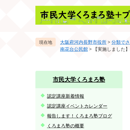
ペ
メ
ー
ニ
ジ
ュ
の
ー
先
を
頭
飛
大阪府河内長野市役所
>
分類でさ
で
ば
南花台公民館
>
【実施しました】
す。
し
て
本
文
市民大学くろまろ塾
へ
認定講座新着情報
認定講座イベントカレンダー
報告します！くろまろ塾ブログ
くろまろ塾の概要