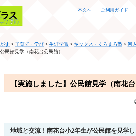
本文へ
ご利用ガイド
がす
>
子育て・学び
>
生涯学習
>
キックス・くろまろ塾
>
河
公民館見学（南花台公民館）
本
【実施しました】公民館見学（南花台
文
地域と交流！南花台小2年生が公民館を見学し