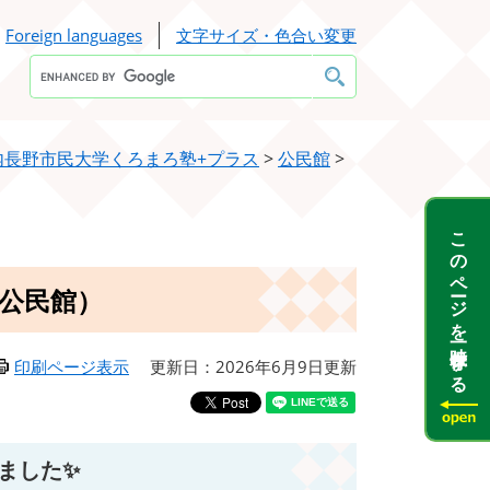
Foreign languages
文字サイズ・色合い変更
Google
カ
ス
タ
ム
検
内長野市民大学くろまろ塾+プラス
>
公民館
>
索
このページを一時保存する
公民館）
印刷ページ表示
更新日：2026年6月9日更新
ました✨