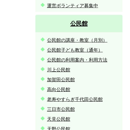
運営ボランティア募集中
公民館
公民館の講座・教室（月別）
公民館子ども教室（通年）
公民館の利用案内・利用方法
川上公民館
加賀田公民館
高向公民館
老寿やすらぎ千代田公民館
三日市公民館
天見公民館
天野公民館