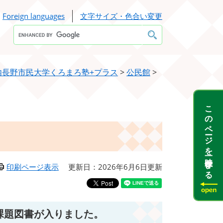
Foreign languages
文字サイズ・色合い変更
Google
カ
ス
タ
ム
検
内長野市民大学くろまろ塾+プラス
>
公民館
>
索
このページを一時保存する
印刷ページ表示
更新日：2026年6月6日更新
課題図書が入りました。