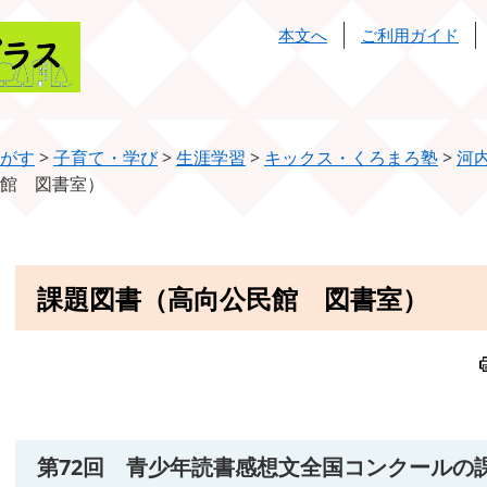
本文へ
ご利用ガイド
がす
>
子育て・学び
>
生涯学習
>
キックス・くろまろ塾
>
河
館 図書室）
本
課題図書（高向公民館 図書室）
文
第72回 青少年読書感想文全国コンクールの