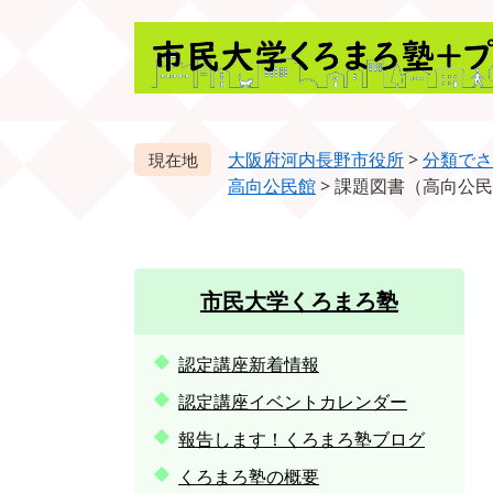
ペ
メ
ー
ニ
ジ
ュ
の
ー
先
を
頭
飛
大阪府河内長野市役所
>
分類でさ
で
ば
高向公民館
>
課題図書（高向公民
す。
し
て
本
文
市民大学くろまろ塾
へ
認定講座新着情報
認定講座イベントカレンダー
報告します！くろまろ塾ブログ
くろまろ塾の概要