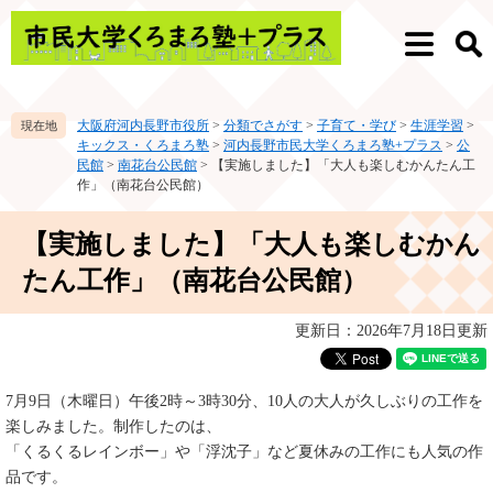
ペ
メ
ー
ニ
メ
検
ジ
ュ
ニ
索
の
ー
ュ
先
を
ー
大阪府河内長野市役所
>
分類でさがす
>
子育て・学び
>
生涯学習
>
頭
飛
キックス・くろまろ塾
>
河内長野市民大学くろまろ塾+プラス
>
公
で
ば
民館
>
南花台公民館
>
【実施しました】「大人も楽しむかんたん工
す。
し
作」（南花台公民館）
て
本
本
【実施しました】「大人も楽しむかん
文
文
へ
たん工作」（南花台公民館）
更新日：2026年7月18日更新
7月9日（木曜日）午後2時～3時30分、10人の大人が久しぶりの工作を
楽しみました。制作したのは、
「くるくるレインボー」や「浮沈子」など夏休みの工作にも人気の作
品です。