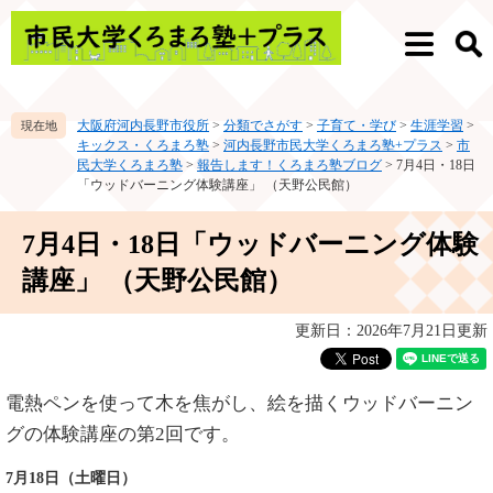
ペ
メ
ー
ニ
メ
検
ジ
ュ
ニ
索
の
ー
ュ
先
を
ー
大阪府河内長野市役所
>
分類でさがす
>
子育て・学び
>
生涯学習
>
頭
飛
キックス・くろまろ塾
>
河内長野市民大学くろまろ塾+プラス
>
市
で
ば
民大学くろまろ塾
>
報告します！くろまろ塾ブログ
>
7月4日・18日
す。
し
「ウッドバーニング体験講座」 （天野公民館）
て
本
本
7月4日・18日「ウッドバーニング体験
文
文
へ
講座」 （天野公民館）
更新日：2026年7月21日更新
​電熱ペンを使って木を焦がし、絵を描くウッドバーニン
グの体験講座の第2回です​。
7月18日（土曜日）​