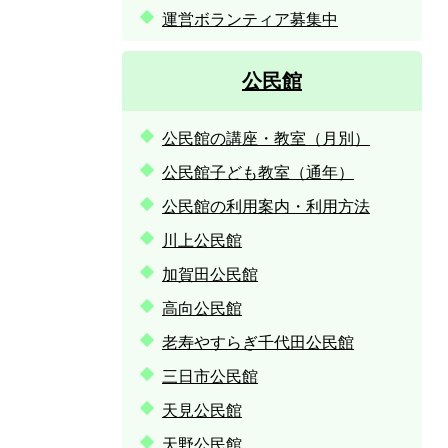
運営ボランティア募集中
公民館
公民館の講座・教室（月別）
公民館子ども教室（通年）
公民館の利用案内・利用方法
川上公民館
加賀田公民館
高向公民館
老寿やすらぎ千代田公民館
三日市公民館
天見公民館
天野公民館