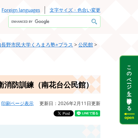
Foreign languages
文字サイズ・色合い変更
Google
カ
ス
タ
ム
検
内長野市民大学くろまろ塾+プラス
>
公民館
>
索
このページを一時保存する
自衛消防訓練（南花台公民館）
印刷ページ表示
更新日：2026年2月11日更新