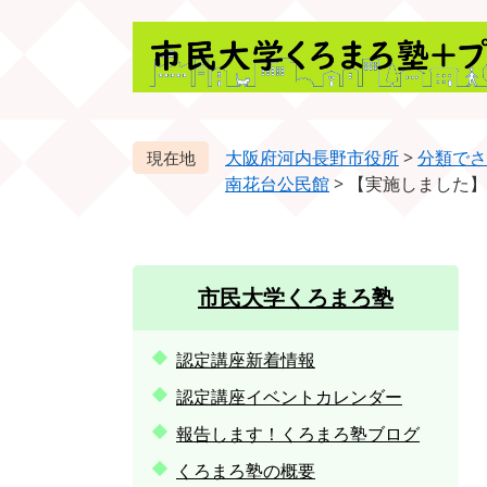
ペ
メ
ー
ニ
ジ
ュ
の
ー
先
を
頭
飛
大阪府河内長野市役所
>
分類でさ
で
ば
南花台公民館
>
【実施しました】
す。
し
て
本
文
市民大学くろまろ塾
へ
認定講座新着情報
認定講座イベントカレンダー
報告します！くろまろ塾ブログ
くろまろ塾の概要