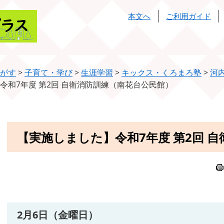
本文へ
ご利用ガイド
がす
>
子育て・学び
>
生涯学習
>
キックス・くろまろ塾
>
河
令和7年度 第2回 自衛消防訓練（南花台公民館）
本
【実施しました】令和7年度 第2回 
文
2月6日（金曜日）