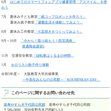
6月
はじめてのスマートフォンアプリ健康管理「アスマイル」を使
おう
7月 夏休み子ども教室
「紙コップロボットを作ろう」
夏休み親子教室
「避難生活を体験してみよう」
8月 夏休み工作教室
「七宝焼きをつくってみよう」
9月～10月
「今から！取り組もう！防災講座」
普通救命講習1
11月 交通安全教室
「自転車はくるまの仲間」
1月
セロリ入り餃子作り体験
令和5年度～ 大阪教育大学共催事業
～中高生みんなの公民館～「KOUMINKAN DAY」
このページに関するお問い合わせ先
老寿やすらぎ千代田公民館
老寿やすらぎ千代田公民館
〒586-0009
河内長野市木戸西町1-2-9