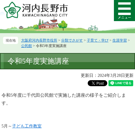
ペ
メ
ー
ニ
メ
ジ
ュ
ニ
の
ー
ュ
先
を
ー
頭
飛
大阪府河内長野市役所
>
分類でさがす
>
子育て・学び
>
生涯学習
>
で
ば
公民館
>
令和5年度実施講座
す。
し
て
本
令和5年度実施講座
本
文
文
へ
更新日：2024年3月28日更新
令和5年度に千代田公民館で実施した講座の様子をご紹介しま
す。
5月～
子ども工作教室