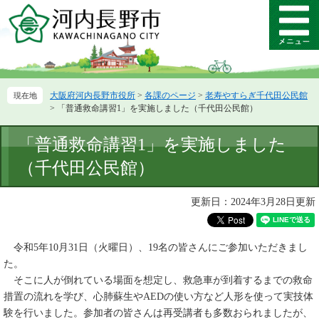
ペ
メ
ー
ニ
メ
ジ
ュ
ニ
の
ー
ュ
先
を
ー
頭
飛
大阪府河内長野市役所
>
各課のページ
>
老寿やすらぎ千代田公民館
で
ば
>
「普通救命講習1」を実施しました（千代田公民館）
す。
し
て
本
「普通救命講習1」を実施しました
本
文
文
（千代田公民館）
へ
更新日：2024年3月28日更新
令和5年10月31日（火曜日）、19名の皆さんにご参加いただきまし
た。
そこに人が倒れている場面を想定し、救急車が到着するまでの救命
措置の流れを学び、心肺蘇生やAEDの使い方など人形を使って実技体
験を行いました。参加者の皆さんは再受講者も多数おられましたが、