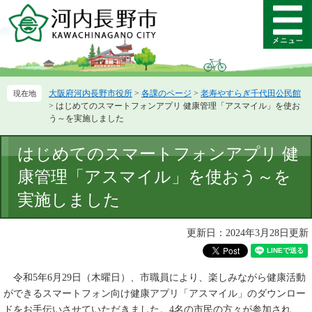
ペ
メ
ー
ニ
メ
ジ
ュ
ニ
の
ー
ュ
先
を
ー
頭
飛
大阪府河内長野市役所
>
各課のページ
>
老寿やすらぎ千代田公民館
で
ば
>
はじめてのスマートフォンアプリ 健康管理「アスマイル」を使お
す。
し
う～を実施しました
て
本
本
はじめてのスマートフォンアプリ 健
文
文
へ
康管理「アスマイル」を使おう～を
実施しました
更新日：2024年3月28日更新
令和5年6月29日（木曜日）、市職員により、楽しみながら健康活動
ができるスマートフォン向け健康アプリ「アスマイル」のダウンロー
ドをお手伝いさせていただきました。4名の市民の方々が参加され、