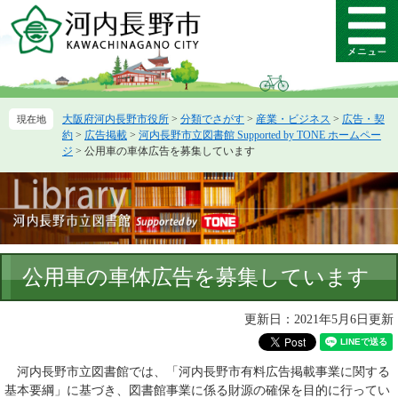
ペ
メ
ー
ニ
メ
ジ
ュ
ニ
の
ー
ュ
先
を
ー
頭
飛
大阪府河内長野市役所
>
分類でさがす
>
産業・ビジネス
>
広告・契
で
ば
約
>
広告掲載
>
河内長野市立図書館 Supported by TONE ホームペー
す。
し
ジ
>
公用車の車体広告を募集しています
て
本
文
へ
本
公用車の車体広告を募集しています
文
更新日：2021年5月6日更新
河内長野市立図書館では、「河内長野市有料広告掲載事業に関する
基本要綱」に基づき、図書館事業に係る財源の確保を目的に行ってい