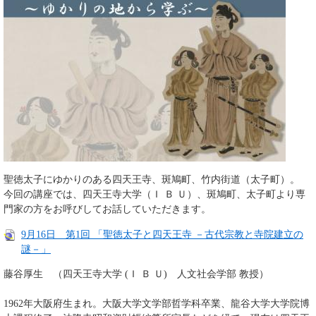
聖徳太子にゆかりのある四天王寺、斑鳩町、竹内街道（太子町）。
今回の講座では、四天王寺大学（Ｉ Ｂ Ｕ）、斑鳩町、太子町より専
門家の方をお呼びしてお話していただきます。
9月16日 第1回 「聖徳太子と四天王寺 －古代宗教と寺院建立の
謎－」
藤谷厚生 （四天王寺大学 (Ｉ Ｂ Ｕ) 人文社会学部 教授）
1962年大阪府生まれ。大阪大学文学部哲学科卒業、龍谷大学大学院博