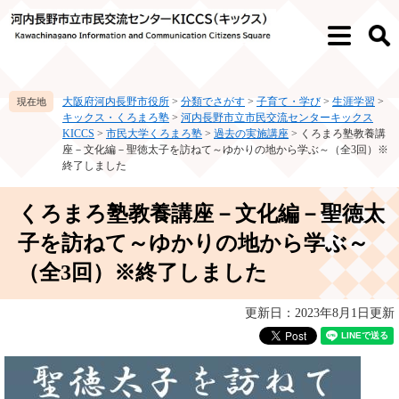
ペ
メ
ー
ニ
メ
検
ジ
ュ
ニ
索
の
ー
ュ
先
を
ー
大阪府河内長野市役所
>
分類でさがす
>
子育て・学び
>
生涯学習
>
頭
飛
キックス・くろまろ塾
>
河内長野市立市民交流センターキックス
で
ば
KICCS
>
市民大学くろまろ塾
>
過去の実施講座
>
くろまろ塾教養講
す。
し
座－文化編－聖徳太子を訪ねて～ゆかりの地から学ぶ～（全3回）※
て
終了しました
本
文
本
くろまろ塾教養講座－文化編－聖徳太
へ
文
子を訪ねて～ゆかりの地から学ぶ～
（全3回）※終了しました
更新日：2023年8月1日更新