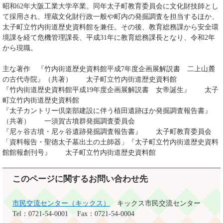
昭和62年大阪工業大学卒業。同年太子町教育委員会に文化財技師とし
て採用され、埋蔵文化財行政一般や町内の発掘調査を担当するほか、
太子町立竹内街道歴史資料館を兼任。その後、教育総務課から安全環
境課を経て危機管理課長、平成31年に教育総務課長となり、令和2年
から現職。
主な著作 『竹内街道歴史資料館平成7年度企画展解説書 二上山麓
の古代寺院』（共著） 太子町立竹内街道歴史資料館
『竹内街道歴史資料館平成19年度企画展解説書 女帝誕生』 太子
町立竹内街道歴史資料館
『太子カントリー倶楽部建設に伴う植田遺跡ほか発掘調査報告書』
（共著） 一須賀古墳群発掘調査委員会
『尼ヶ谷古墳・尼ヶ谷遺跡発掘調査報告書』 太子町教育委員会
「資料報告・聖徳太子墓出土の土師器」『太子町立竹内街道歴史資料
館館報創刊号』 太子町立竹内街道歴史資料館
このページに関するお問い合わせ先
市民交流センター（キックス）
キックス市民交流センター
Tel：0721-54-0001
Fax：0721-54-0004