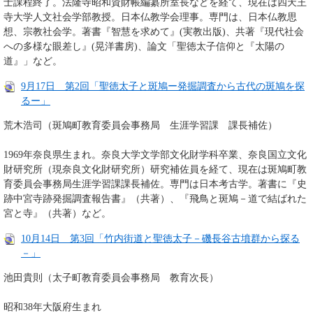
士課程終了。法隆寺昭和資財帳編纂所室長などを経て、現在は四天王
寺大学人文社会学部教授。日本仏教学会理事。専門は、日本仏教思
想、宗教社会学。著書『智慧を求めて』(実教出版)、共著『現代社会
への多様な眼差し』(晃洋書房)、論文「聖徳太子信仰と『太陽の
道』」など。
9月17日 第2回「聖徳太子と斑鳩ー発掘調査から古代の斑鳩を探
るー」
荒木浩司（斑鳩町教育委員会事務局 生涯学習課 課長補佐）
1969年奈良県生まれ。奈良大学文学部文化財学科卒業、奈良国立文化
財研究所（現奈良文化財研究所）研究補佐員を経て、現在は斑鳩町教
育委員会事務局生涯学習課課長補佐。専門は日本考古学。著書に『史
跡中宮寺跡発掘調査報告書』（共著）、『飛鳥と斑鳩－道で結ばれた
宮と寺』（共著）など。
10月14日 第3回「竹内街道と聖徳太子－磯長谷古墳群から探る
－」
池田貴則（太子町教育委員会事務局 教育次長）
昭和38年大阪府生まれ