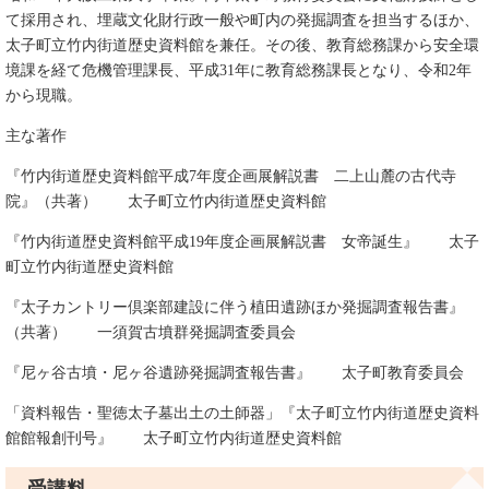
て採用され、埋蔵文化財行政一般や町内の発掘調査を担当するほか、
太子町立竹内街道歴史資料館を兼任。その後、教育総務課から安全環
境課を経て危機管理課長、平成31年に教育総務課長となり、令和2年
から現職。
主な著作
『竹内街道歴史資料館平成7年度企画展解説書 二上山麓の古代寺
院』（共著） 太子町立竹内街道歴史資料館
『竹内街道歴史資料館平成19年度企画展解説書 女帝誕生』 太子
町立竹内街道歴史資料館
『太子カントリー倶楽部建設に伴う植田遺跡ほか発掘調査報告書』
（共著） 一須賀古墳群発掘調査委員会
『尼ヶ谷古墳・尼ヶ谷遺跡発掘調査報告書』 太子町教育委員会
「資料報告・聖徳太子墓出土の土師器」『太子町立竹内街道歴史資料
館館報創刊号』 太子町立竹内街道歴史資料館