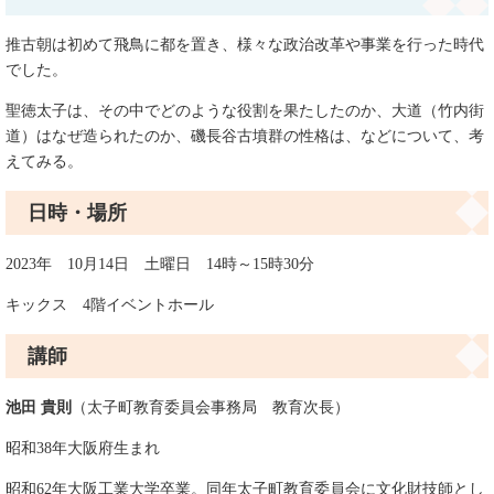
推古朝は初めて飛鳥に都を置き、様々な政治改革や事業を行った時代
でした。
聖徳太子は、その中でどのような役割を果たしたのか、大道（竹内街
道）はなぜ造られたのか、磯長谷古墳群の性格は、などについて、考
えてみる。
日時・場所
2023年 10月14日 土曜日 14時～15時30分
キックス 4階イベントホール
講師
池田 貴則
（太子町教育委員会事務局 教育次長）
昭和38年大阪府生まれ
昭和62年大阪工業大学卒業。同年太子町教育委員会に文化財技師とし