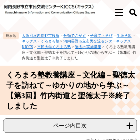
ペ
メ
ー
ニ
メ
検
ジ
ュ
ニ
索
の
ー
ュ
先
を
ー
大阪府河内長野市役所
>
分類でさがす
>
子育て・学び
>
生涯学習
>
頭
飛
キックス・くろまろ塾
>
河内長野市立市民交流センターキックス
で
ば
KICCS
>
市民大学くろまろ塾
>
過去の実施講座
>
くろまろ塾教養講
す。
し
座－文化編－聖徳太子を訪ねて～ゆかりの地から学ぶ～【第3回】竹
て
内街道と聖徳太子※終了しました
本
文
本
くろまろ塾教養講座－文化編－聖徳太
へ
文
子を訪ねて～ゆかりの地から学ぶ～
【第3回】竹内街道と聖徳太子※終了
しました
ページ内目次