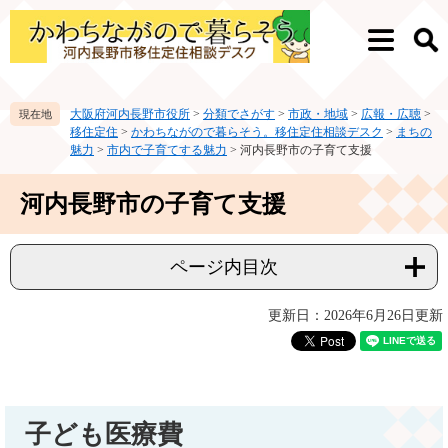
ペ
メ
ー
ニ
メ
検
ジ
ュ
ニ
索
の
ー
ュ
先
を
ー
大阪府河内長野市役所
>
分類でさがす
>
市政・地域
>
広報・広聴
>
頭
飛
移住定住
>
かわちながので暮らそう。移住定住相談デスク
>
まちの
で
ば
魅力
>
市内で子育てする魅力
>
河内長野市の子育て支援
す。
し
て
本
河内長野市の子育て支援
本
文
文
へ
ページ内目次
更新日：2026年6月26日更新
子ども医療費