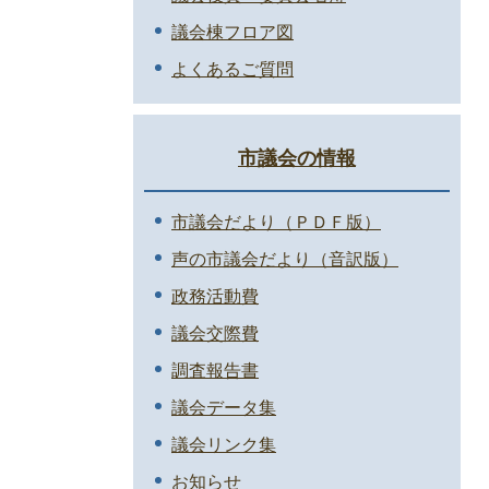
議会棟フロア図
よくあるご質問
市議会の情報
市議会だより（ＰＤＦ版）
声の市議会だより（音訳版）
政務活動費
議会交際費
調査報告書
議会データ集
議会リンク集
お知らせ