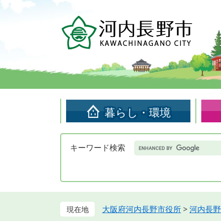
ペ
メ
ー
ニ
ジ
ュ
の
ー
先
を
頭
飛
で
ば
す。
し
て
暮らし・環境
本
文
へ
Google
キーワード検索
カ
ス
タ
ム
検
索
大阪府河内長野市役所
>
河内長野