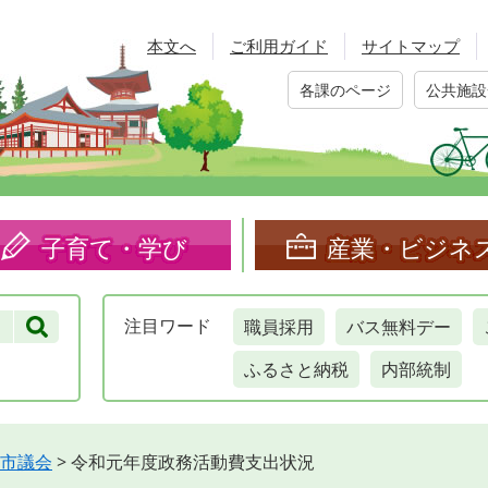
本文へ
ご利用ガイド
サイトマップ
各課のページ
公共施設
子育て・学び
産業・ビジネ
職員採用
バス無料デー
注目
ワード
ふるさと納税
内部統制
市議会
>
令和元年度政務活動費支出状況