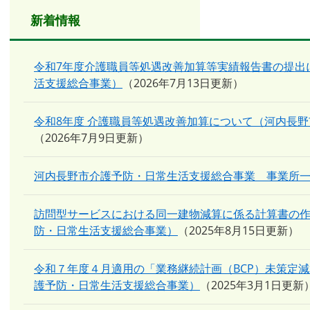
新着情報
令和7年度介護職員等処遇改善加算等実績報告書の提出
活支援総合事業）
2026年7月13日更新
令和8年度 介護職員等処遇改善加算について（河内長
2026年7月9日更新
河内長野市介護予防・日常生活支援総合事業 事業所
訪問型サービスにおける同一建物減算に係る計算書の
防・日常生活支援総合事業）
2025年8月15日更新
令和７年度４月適用の「業務継続計画（BCP）未策定
護予防・日常生活支援総合事業）
2025年3月1日更新