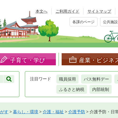
本文へ
ご利用ガイド
サイトマップ
各課のページ
公共施設
子育て・学び
産業・ビジネ
職員採用
バス無料デー
注目
ワード
ふるさと納税
内部統制
がす
>
暮らし・環境
>
介護・福祉
>
介護予防
>
介護予防・日