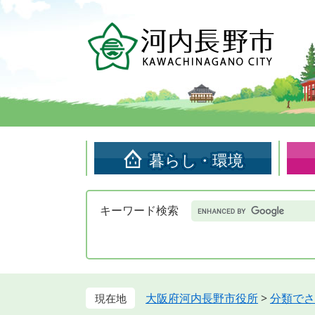
ペ
メ
ー
ニ
ジ
ュ
の
ー
先
を
頭
飛
で
ば
す。
し
て
暮らし・環境
本
文
へ
Google
キーワード検索
カ
ス
タ
ム
検
索
大阪府河内長野市役所
>
分類でさ