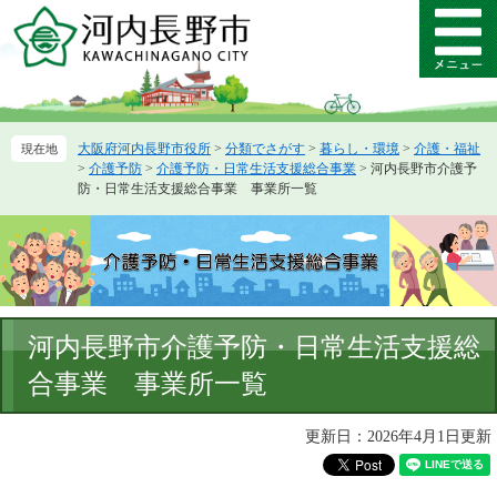
ペ
メ
ー
ニ
メ
ジ
ュ
ニ
の
ー
ュ
先
を
ー
頭
飛
大阪府河内長野市役所
>
分類でさがす
>
暮らし・環境
>
介護・福祉
で
ば
>
介護予防
>
介護予防・日常生活支援総合事業
>
河内長野市介護予
す。
し
防・日常生活支援総合事業 事業所一覧
て
本
文
へ
本
河内長野市介護予防・日常生活支援総
文
合事業 事業所一覧
更新日：2026年4月1日更新