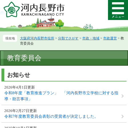
ペ
メ
ー
ニ
メ
ジ
ュ
ニ
の
ー
ュ
先
を
ー
頭
飛
大阪府河内長野市役所
>
分類でさがす
>
市政・地域
>
市政運営
>
教
で
ば
育委員会
す。
し
て
本
教育委員会
本
文
文
へ
お知らせ
2026年4月1日更新
令和8年度「教育推進プラン」 「河内長野市立学校に対する指
導・助言事項」
2026年2月27日更新
令和7年度教育委員会表彰の受賞者が決定しました。