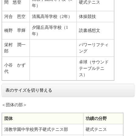
間 悠登
硬式テニス
年）
河合 芭空
清風高等学校（2年）
体操競技
夕陽丘高等学校（1
橋野 早輝
読書感想文
年）
栄村 潤一
パワーリフティ
郎
ング
卓球（サウンド
小谷 かず
テーブルテニ
代
ス）
表のサイズを切り替える
＜団体の部＞
団体
功績の分野
清教学園中学校男子硬式テニス部
硬式テニス