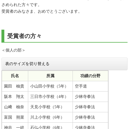
さめられた方々です。
受賞者のみなさま、おめでとうございます。
受賞者の方々
＜個人の部＞
表のサイズを切り替える
氏名
所属
功績の分野
園田 柚貴
小山田小学校（5年）
空手道
阪本 翔太
三日市小学校（4年）
少林寺拳法
山﨑 柚奈
天見小学校（5年）
少林寺拳法
富国 朔菜
川上小学校（6年）
少林寺拳法
神谷 一絆
石仏小学校（6年）
少林寺拳法