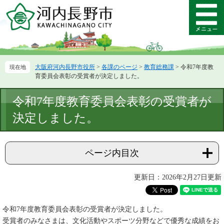
ペ
メ
ー
ニ
メ
ジ
ュ
ニ
の
ー
ュ
先
を
ー
頭
飛
大阪府河内長野市役所
>
各課のページ
>
教育総務課
>
令和7年度教
で
ば
育委員会表彰の受賞者が決定しました。
す。
し
て
本
令和7年度教育委員会表彰の受賞者が
本
文
文
決定しました。
へ
ページ内目次
更新日：2026年2月27日更新
令和7年度教育委員会表彰の受賞者が決定しました。
受賞者のみなさまは、文化活動やスポーツ分野などで優秀な成績をお