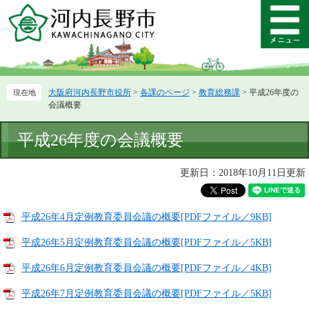
ペ
メ
ー
ニ
メ
ジ
ュ
ニ
の
ー
ュ
先
を
ー
頭
飛
大阪府河内長野市役所
>
各課のページ
>
教育総務課
>
平成26年度の
で
ば
会議概要
す。
し
て
本
平成26年度の会議概要
本
文
文
へ
更新日：2018年10月11日更新
平成26年4月定例教育委員会議の概要[PDFファイル／9KB]
平成26年5月定例教育委員会議の概要[PDFファイル／5KB]
平成26年6月定例教育委員会議の概要[PDFファイル／4KB]
平成26年7月定例教育委員会議の概要[PDFファイル／5KB]