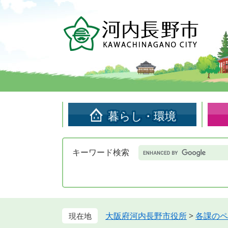
ペ
メ
ー
ニ
ジ
ュ
の
ー
先
を
頭
飛
で
ば
す。
し
て
暮らし・環境
本
文
へ
Google
キーワード検索
カ
ス
タ
ム
検
索
大阪府河内長野市役所
>
各課のペ