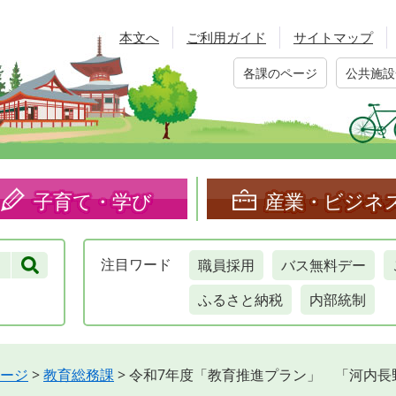
本文へ
ご利用ガイド
サイトマップ
各課のページ
公共施設
子育て・学び
産業・ビジネ
職員採用
バス無料デー
注目
ワード
ふるさと納税
内部統制
ージ
>
教育総務課
>
令和7年度「教育推進プラン」 「河内長